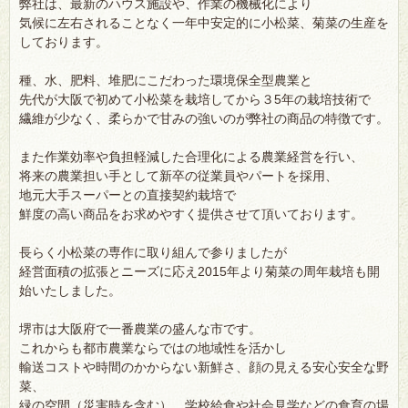
弊社は、最新のハウス施設や、作業の機械化により
気候に左右されることなく一年中安定的に小松菜、菊菜の生産を
しております。
種、水、肥料、堆肥にこだわった環境保全型農業と
先代が大阪で初めて小松菜を栽培してから３5年の栽培技術で
繊維が少なく、柔らかで甘みの強いのが弊社の商品の特徴です。
また作業効率や負担軽減した合理化による農業経営を行い、
将来の農業担い手として新卒の従業員やパートを採用、
地元大手スーパーとの直接契約栽培で
鮮度の高い商品をお求めやすく提供させて頂いております。
長らく小松菜の専作に取り組んで参りましたが
経営面積の拡張とニーズに応え2015年より菊菜の周年栽培も開
始いたしました。
堺市は大阪府で一番農業の盛んな市です。
これからも都市農業ならではの地域性を活かし
輸送コストや時間のかからない新鮮さ、顔の見える安心安全な野
菜、
緑の空間（災害時を含む）、学校給食や社会見学などの食育の場