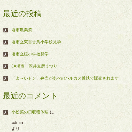
最近の投稿
堺市農業祭
堺市立東百舌鳥小学校見学
堺市立榎小学校見学
JA堺市 深井支所まつり
「よ～いドン」弁当があべのハルカス近鉄で販売されます
最近のコメント
小松菜の日収穫体験
に
admin
より