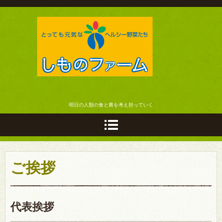
株式会社 しものファーム
明日の人類の食と農を考え担っていく
ご挨拶
代表挨拶